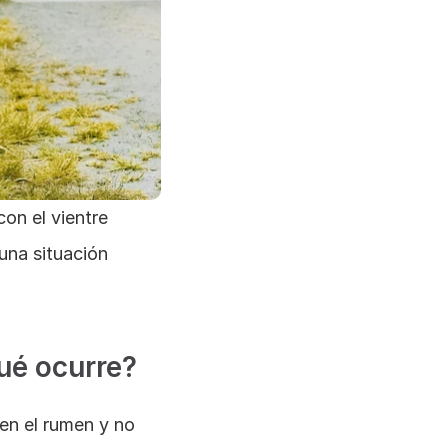
n el vientre 
una situación 
ué ocurre?
n el rumen y no 