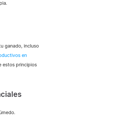
pia.
tu ganado, incluso 
oductivos en 
 estos principios 
nciales
 húmedo.