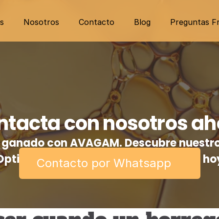
s
Nosotros
Contacto
Blog
Preguntas F
ntacta con nosotros ah
tu ganado con AVAGAM. Descubre nuestro
Optimiza la producción de tu ganado ho
Contacto por Whatsapp