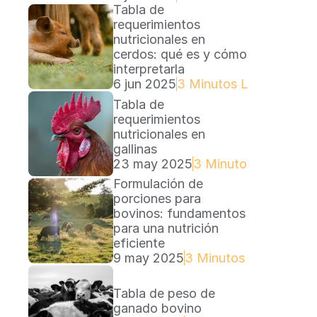
Tabla de 
requerimientos 
nutricionales en 
cerdos: qué es y cómo 
interpretarla
6 jun 2025
3 Minutos Lectura
Tabla de 
requerimientos 
nutricionales en 
gallinas
23 may 2025
3 Minutos Lectura
Formulación de 
porciones para 
bovinos: fundamentos 
para una nutrición 
eficiente
9 may 2025
3 Minutos Lectura
Tabla de peso de 
ganado bovino