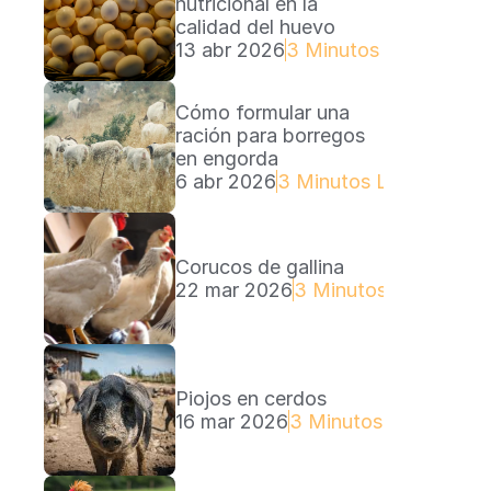
nutricional en la 
calidad del huevo
13 abr 2026
3 Minutos Lectura
Cómo formular una 
ración para borregos 
en engorda
6 abr 2026
3 Minutos Lectura
Corucos de gallina
22 mar 2026
3 Minutos Lectura
Piojos en cerdos
16 mar 2026
3 Minutos Lectura