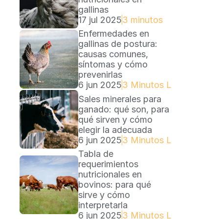
gallinas
17 jul 2025
3 minutos
Enfermedades en 
gallinas de postura: 
causas comunes, 
síntomas y cómo 
prevenirlas
6 jun 2025
3 Minutos Lectura
Sales minerales para 
ganado: qué son, para 
qué sirven y cómo 
elegir la adecuada
6 jun 2025
3 Minutos Lectura
Tabla de 
requerimientos 
nutricionales en 
bovinos: para qué 
sirve y cómo 
interpretarla
6 jun 2025
3 Minutos Lectura