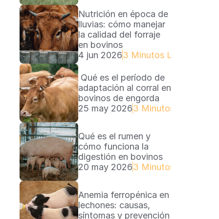
Nutrición en época de 
lluvias: cómo manejar 
la calidad del forraje 
en bovinos
4 jun 2026
3 Minutos Lectura
 Qué es el período de 
adaptación al corral en 
bovinos de engorda
25 may 2026
3 Minutos Lectura
Qué es el rumen y 
cómo funciona la 
digestión en bovinos
20 may 2026
3 Minutos Lectura
Anemia ferropénica en 
lechones: causas, 
síntomas y prevención