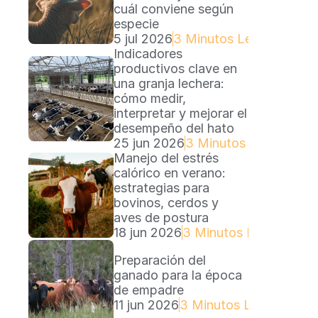
cuál conviene según 
especie
5 jul 2026
3 Minutos Lectura
Indicadores 
productivos clave en 
una granja lechera: 
cómo medir, 
interpretar y mejorar el 
desempeño del hato
25 jun 2026
3 Minutos Lectura
Manejo del estrés 
calórico en verano: 
estrategias para 
bovinos, cerdos y 
aves de postura
18 jun 2026
3 Minutos Lectura
Preparación del 
ganado para la época 
de empadre
11 jun 2026
3 Minutos Lectura