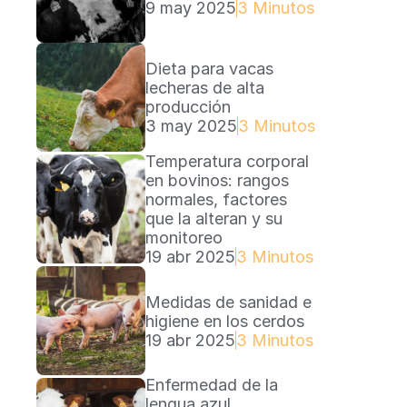
9 may 2025
3 Minutos Lectura
Dieta para vacas 
lecheras de alta 
producción
3 may 2025
3 Minutos Lectura
Temperatura corporal 
en bovinos: rangos 
normales, factores 
que la alteran y su 
monitoreo
19 abr 2025
3 Minutos Lectura
Medidas de sanidad e 
higiene en los cerdos
19 abr 2025
3 Minutos Lectura
Enfermedad de la 
lengua azul 