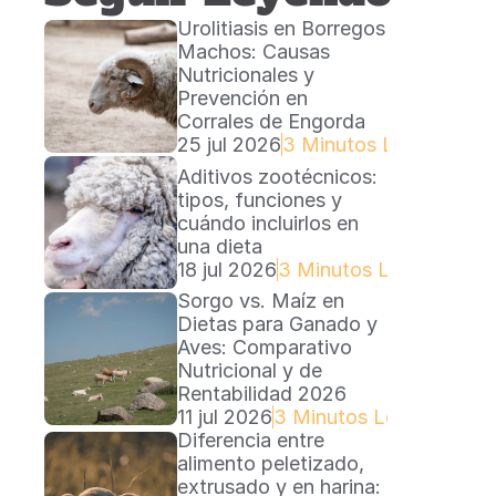
Urolitiasis en Borregos 
Machos: Causas 
Nutricionales y 
Prevención en 
Corrales de Engorda
25 jul 2026
3 Minutos Lectura
Aditivos zootécnicos: 
tipos, funciones y 
cuándo incluirlos en 
una dieta
18 jul 2026
3 Minutos Lectura
Sorgo vs. Maíz en 
Dietas para Ganado y 
Aves: Comparativo 
Nutricional y de 
Rentabilidad 2026
11 jul 2026
3 Minutos Lectura
Diferencia entre 
alimento peletizado, 
extrusado y en harina: 