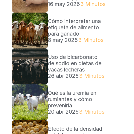
16 may 2026
3 Minutos Lectura
Cómo interpretar una 
etiqueta de alimento 
para ganado
8 may 2026
3 Minutos Lectura
Uso de bicarbonato 
de sodio en dietas de 
vacas lecheras
26 abr 2026
3 Minutos Lectura
Qué es la uremia en 
rumiantes y cómo 
prevenirla
20 abr 2026
3 Minutos Lectura
Efecto de la densidad 