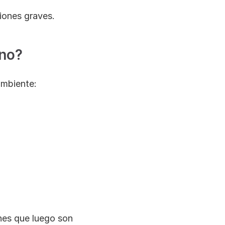
iones graves.
ino?
ambiente:
nes que luego son 