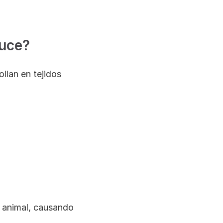
duce?
lan en tejidos 
 animal, causando 