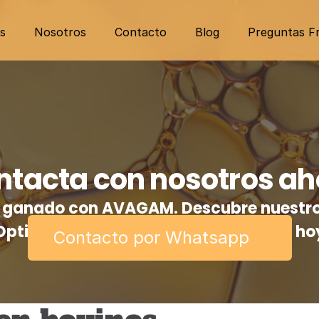
s
Nosotros
Contacto
Blog
Preguntas F
ntacta con nosotros ah
tu ganado con AVAGAM. Descubre nuestro
Optimiza la producción de tu ganado ho
Contacto por Whatsapp