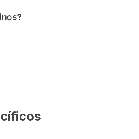
vinos?
cíficos