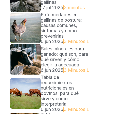
gallinas
17 jul 2025
3 minutos
Enfermedades en 
gallinas de postura: 
causas comunes, 
síntomas y cómo 
prevenirlas
6 jun 2025
3 Minutos Lectura
Sales minerales para 
ganado: qué son, para 
qué sirven y cómo 
elegir la adecuada
6 jun 2025
3 Minutos Lectura
Tabla de 
requerimientos 
nutricionales en 
bovinos: para qué 
sirve y cómo 
interpretarla
6 jun 2025
3 Minutos Lectura