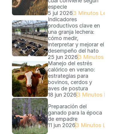
cuál conviene según 
especie
5 jul 2026
3 Minutos Lectura
Indicadores 
productivos clave en 
una granja lechera: 
cómo medir, 
interpretar y mejorar el 
desempeño del hato
25 jun 2026
3 Minutos Lectura
Manejo del estrés 
calórico en verano: 
estrategias para 
bovinos, cerdos y 
aves de postura
18 jun 2026
3 Minutos Lectura
Preparación del 
ganado para la época 
de empadre
11 jun 2026
3 Minutos Lectura