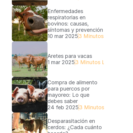
Enfermedades 
respiratorias en 
bovinos: causas, 
síntomas y prevención
10 mar 2025
3 Minutos Lectura
Aretes para vacas
1 mar 2025
3 Minutos Lectura
Compra de alimento 
para puercos por 
mayoreo: Lo que 
debes saber
24 feb 2025
3 Minutos Lectura
Desparasitación en 
cerdos: ¿Cada cuánto 