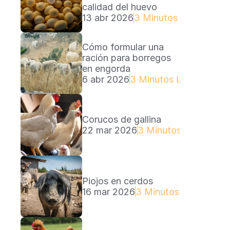
calidad del huevo
13 abr 2026
3 Minutos Lectura
Cómo formular una 
ración para borregos 
en engorda
6 abr 2026
3 Minutos Lectura
Corucos de gallina
22 mar 2026
3 Minutos Lectura
Piojos en cerdos
16 mar 2026
3 Minutos Lectura