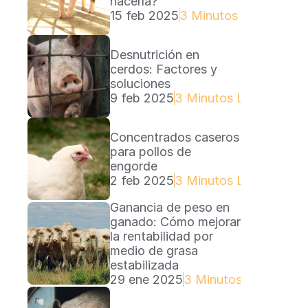
hacerla?
15 feb 2025
3 Minutos Lectura
Desnutrición en 
cerdos: Factores y 
soluciones
9 feb 2025
3 Minutos Lectura
Concentrados caseros 
para pollos de 
engorde
2 feb 2025
3 Minutos Lectura
Ganancia de peso en 
ganado: Cómo mejorar 
la rentabilidad por 
medio de grasa 
estabilizada
29 ene 2025
3 Minutos Lectura