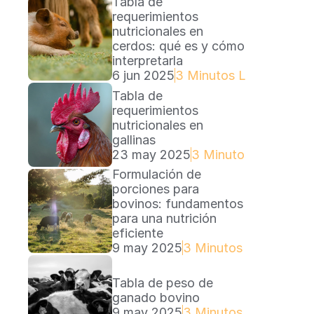
Tabla de 
requerimientos 
nutricionales en 
cerdos: qué es y cómo 
interpretarla
6 jun 2025
3 Minutos Lectura
Tabla de 
requerimientos 
nutricionales en 
gallinas
23 may 2025
3 Minutos Lectura
Formulación de 
porciones para 
bovinos: fundamentos 
para una nutrición 
eficiente
9 may 2025
3 Minutos Lectura
Tabla de peso de 
ganado bovino
9 may 2025
3 Minutos Lectura