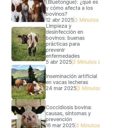
(Bluetongue): ¿qué es 
y cómo afecta a los 
bovinos?
12 abr 2025
3 Minutos Lectura
Limpieza y 
desinfección en 
bovinos: buenas 
prácticas para 
prevenir 
enfermedades
5 abr 2025
3 Minutos Lectura
Inseminación artificial 
en vacas lecheras
24 mar 2025
3 Minutos Lectura
Coccidiosis bovina: 
causas, síntomas y 
prevención
16 mar 2025
3 Minutos Lectura