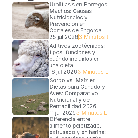
Urolitiasis en Borregos 
Machos: Causas 
Nutricionales y 
Prevención en 
Corrales de Engorda
25 jul 2026
3 Minutos Lectura
Aditivos zootécnicos: 
tipos, funciones y 
cuándo incluirlos en 
una dieta
18 jul 2026
3 Minutos Lectura
Sorgo vs. Maíz en 
Dietas para Ganado y 
Aves: Comparativo 
Nutricional y de 
Rentabilidad 2026
11 jul 2026
3 Minutos Lectura
Diferencia entre 
alimento peletizado, 
extrusado y en harina: 