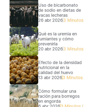
Uso de bicarbonato 
de sodio en dietas de 
vacas lecheras
26 abr 2026
3 Minutos Lectura
Qué es la uremia en 
rumiantes y cómo 
prevenirla
20 abr 2026
3 Minutos Lectura
Efecto de la densidad 
nutricional en la 
calidad del huevo
13 abr 2026
3 Minutos Lectura
Cómo formular una 
ración para borregos 
en engorda
6 abr 2026
3 Minutos Lectura