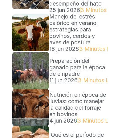
desempeño del hato
25 jun 2026
3 Minutos Lectura
Manejo del estrés 
calórico en verano: 
estrategias para 
bovinos, cerdos y 
aves de postura
18 jun 2026
3 Minutos Lectura
Preparación del 
ganado para la época 
de empadre
11 jun 2026
3 Minutos Lectura
Nutrición en época de 
lluvias: cómo manejar 
la calidad del forraje 
en bovinos
4 jun 2026
3 Minutos Lectura
 Qué es el período de 