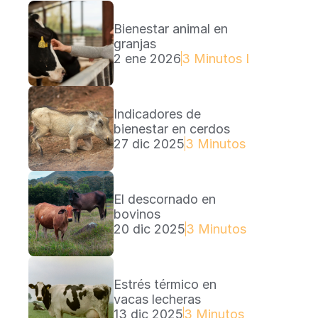
Bienestar animal en 
granjas
2 ene 2026
3 Minutos Lectura
Indicadores de 
bienestar en cerdos
27 dic 2025
3 Minutos Lectura
El descornado en 
bovinos
20 dic 2025
3 Minutos Lectura
Estrés térmico en 
vacas lecheras
13 dic 2025
3 Minutos Lectura