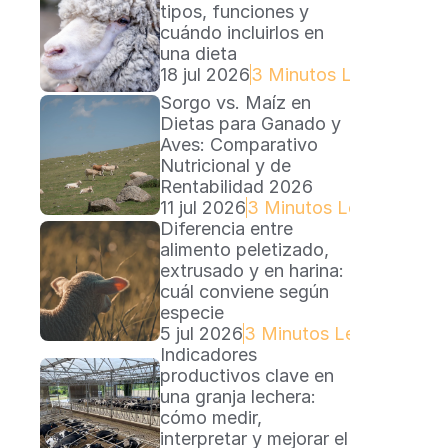
tipos, funciones y 
cuándo incluirlos en 
una dieta
18 jul 2026
3 Minutos Lectura
Sorgo vs. Maíz en 
Dietas para Ganado y 
Aves: Comparativo 
Nutricional y de 
Rentabilidad 2026
11 jul 2026
3 Minutos Lectura
Diferencia entre 
alimento peletizado, 
extrusado y en harina: 
cuál conviene según 
especie
5 jul 2026
3 Minutos Lectura
Indicadores 
productivos clave en 
una granja lechera: 
cómo medir, 
interpretar y mejorar el 