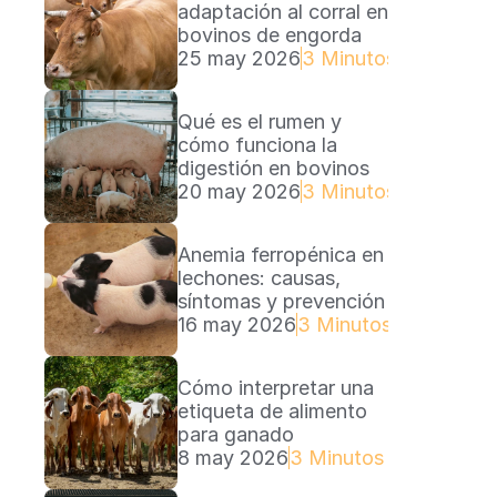
adaptación al corral en 
bovinos de engorda
25 may 2026
3 Minutos Lectura
Qué es el rumen y 
cómo funciona la 
digestión en bovinos
20 may 2026
3 Minutos Lectura
Anemia ferropénica en 
lechones: causas, 
síntomas y prevención
16 may 2026
3 Minutos Lectura
Cómo interpretar una 
etiqueta de alimento 
para ganado
8 may 2026
3 Minutos Lectura