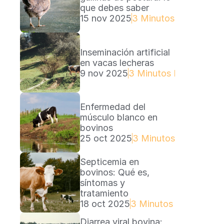
que debes saber
15 nov 2025
3 Minutos Lectura
Inseminación artificial 
en vacas lecheras
9 nov 2025
3 Minutos Lectura
Enfermedad del 
músculo blanco en 
bovinos
25 oct 2025
3 Minutos Lectura
Septicemia en 
bovinos: Qué es, 
síntomas y 
tratamiento
18 oct 2025
3 Minutos Lectura
Diarrea viral bovina: 