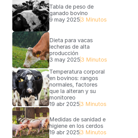
Tabla de peso de 
ganado bovino
9 may 2025
3 Minutos Lectura
Dieta para vacas 
lecheras de alta 
producción
3 may 2025
3 Minutos Lectura
Temperatura corporal 
en bovinos: rangos 
normales, factores 
que la alteran y su 
monitoreo
19 abr 2025
3 Minutos Lectura
Medidas de sanidad e 
higiene en los cerdos
19 abr 2025
3 Minutos Lectura