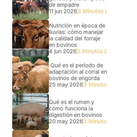
de empadre
11 jun 2026
3 Minutos Lectura
Nutrición en época de 
lluvias: cómo manejar 
la calidad del forraje 
en bovinos
4 jun 2026
3 Minutos Lectura
 Qué es el período de 
adaptación al corral en 
bovinos de engorda
25 may 2026
3 Minutos Lectura
Qué es el rumen y 
cómo funciona la 
digestión en bovinos
20 may 2026
3 Minutos Lectura