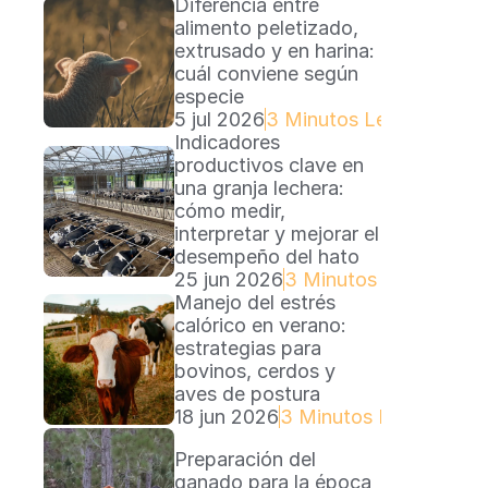
Diferencia entre 
alimento peletizado, 
extrusado y en harina: 
cuál conviene según 
especie
5 jul 2026
3 Minutos Lectura
Indicadores 
productivos clave en 
una granja lechera: 
cómo medir, 
interpretar y mejorar el 
desempeño del hato
25 jun 2026
3 Minutos Lectura
Manejo del estrés 
calórico en verano: 
estrategias para 
bovinos, cerdos y 
aves de postura
18 jun 2026
3 Minutos Lectura
Preparación del 
ganado para la época 