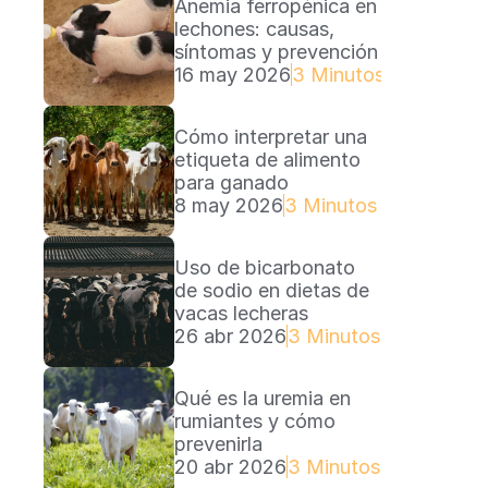
Anemia ferropénica en 
lechones: causas, 
síntomas y prevención
16 may 2026
3 Minutos Lectura
Cómo interpretar una 
etiqueta de alimento 
para ganado
8 may 2026
3 Minutos Lectura
Uso de bicarbonato 
de sodio en dietas de 
vacas lecheras
26 abr 2026
3 Minutos Lectura
Qué es la uremia en 
rumiantes y cómo 
prevenirla
20 abr 2026
3 Minutos Lectura