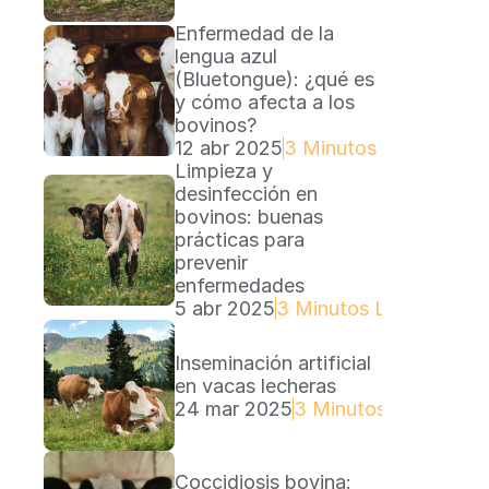
Enfermedad de la 
lengua azul 
(Bluetongue): ¿qué es 
y cómo afecta a los 
bovinos?
12 abr 2025
3 Minutos Lectura
Limpieza y 
desinfección en 
bovinos: buenas 
prácticas para 
prevenir 
enfermedades
5 abr 2025
3 Minutos Lectura
Inseminación artificial 
en vacas lecheras
24 mar 2025
3 Minutos Lectura
Coccidiosis bovina: 