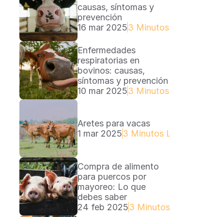
causas, síntomas y 
prevención
16 mar 2025
3 Minutos Lectura
Enfermedades 
respiratorias en 
bovinos: causas, 
síntomas y prevención
10 mar 2025
3 Minutos Lectura
Aretes para vacas
1 mar 2025
3 Minutos Lectura
Compra de alimento 
para puercos por 
mayoreo: Lo que 
debes saber
24 feb 2025
3 Minutos Lectura