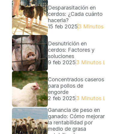
Desparasitación en 
cerdos: ¿Cada cuánto 
hacerla?
15 feb 2025
3 Minutos Lectura
Desnutrición en 
cerdos: Factores y 
soluciones
9 feb 2025
3 Minutos Lectura
Concentrados caseros 
para pollos de 
engorde
2 feb 2025
3 Minutos Lectura
Ganancia de peso en 
ganado: Cómo mejorar 
la rentabilidad por 
medio de grasa 