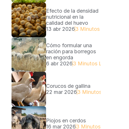
Efecto de la densidad 
nutricional en la 
calidad del huevo
13 abr 2026
3 Minutos Lectura
Cómo formular una 
ración para borregos 
en engorda
6 abr 2026
3 Minutos Lectura
Corucos de gallina
22 mar 2026
3 Minutos Lectura
Piojos en cerdos
16 mar 2026
3 Minutos Lectura